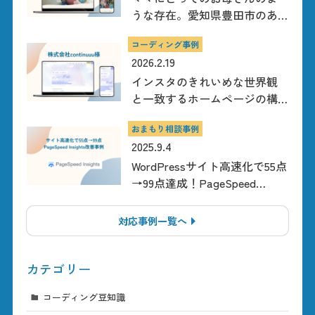
うな存在。愛知県豊田市のあ
いうみ助産院様のホームペー
コーディング事例
ジ制作
2026.2.19
インスタのきれいめな世界観
と一致するホームページの構
築
おまもり相談事例
2025.9.4
WordPressサイト高速化で55点
→99点達成！PageSpeed
Insights改善事例
対応事例一覧へ
カテゴリー
コーディング豆知識