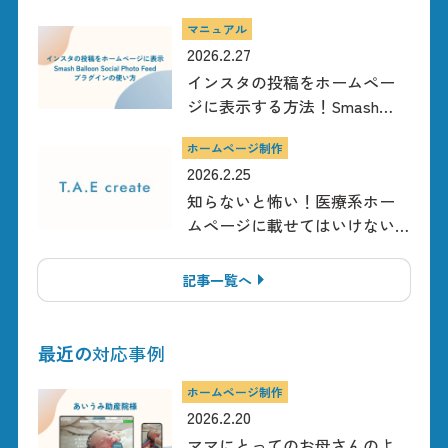
みと即解決できる裏技！
マニュアル
2026.2.27
インスタの投稿をホームペー
ジに表示する方法！Smash
Balloon Social Photo Feedの使
ホームページ制作
い方【WordPress対応】
2026.2.25
知らないと怖い！医療系ホー
ムページに載せてはいけない
内容【医療広告ガイドライ
ン】
記事一覧へ
最近の
対応事例
ホームページ制作
2026.2.20
ママにとってのお母さんのよ