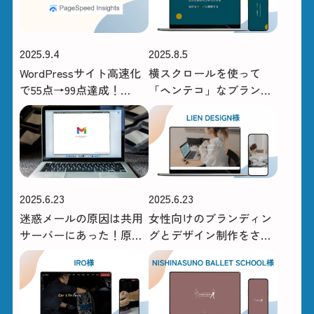
2025.9.4
2025.8.5
WordPressサイト高速化
横スクロールを使って
で55点→99点達成！
「ヘンテコ」なブランド
PageSpeed Insights改善
が伝わるアニメーション
事例
のサイトを作りたい
2025.6.23
2025.6.23
迷惑メールの原因は共用
女性向けのブランディン
サーバーにあった！原因
グとデザイン制作をされ
を切り分けてサーバー側
ているLIEN DESIGN様の
を動かせた話
サイトを構築