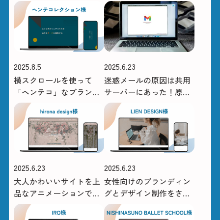
ージの構築
PageSpeed Insights改善
事例
2025.8.5
2025.6.23
横スクロールを使って
迷惑メールの原因は共用
「ヘンテコ」なブランド
サーバーにあった！原因
が伝わるアニメーション
を切り分けてサーバー側
のサイトを作りたい
を動かせた話
2025.6.23
2025.6.23
大人かわいいサイトを上
女性向けのブランディン
品なアニメーションで実
グとデザイン制作をされ
装。hironaデザイン様
ているLIEN DESIGN様の
サイトを構築