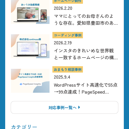
ホームページ制作
2026.2.20
ママにとってのお母さんのよ
うな存在。愛知県豊田市のあ
いうみ助産院様のホームペー
コーディング事例
ジ制作
2026.2.19
インスタのきれいめな世界観
と一致するホームページの構
築
おまもり相談事例
2025.9.4
WordPressサイト高速化で55点
→99点達成！PageSpeed
Insights改善事例
対応事例一覧へ
カテゴリー