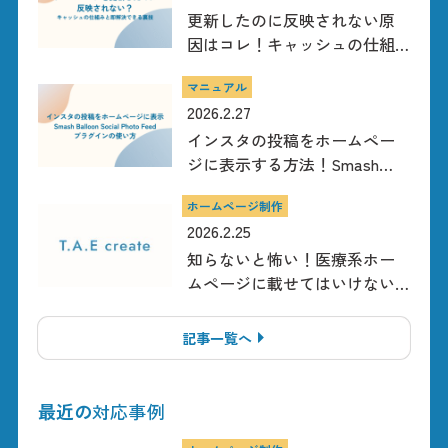
更新したのに反映されない原
因はコレ！キャッシュの仕組
みと即解決できる裏技！
マニュアル
2026.2.27
インスタの投稿をホームペー
ジに表示する方法！Smash
Balloon Social Photo Feedの使
ホームページ制作
い方【WordPress対応】
2026.2.25
知らないと怖い！医療系ホー
ムページに載せてはいけない
内容【医療広告ガイドライ
ン】
記事一覧へ
最近の
対応事例